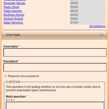
Bugarski Stevan
25/09
Radu Pavel
03/10
Ratiu Daniela
04/10
Bodnaru Adrian
04/10
Serban Robert
04/10
Balaj Veronica
07/10
All birthdays
User login
Username
*
Password
*
Request new password
CAPTCHA
This question is for testing whether or not you are a human visitor and to
prevent automated spam submissions.
Math question
*
5 + 5 =