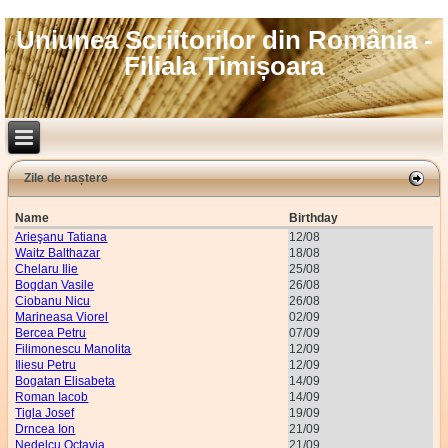
Uniunea Scriitorilor din România -
Filiala Timișoara
Zile de naștere
Name
Birthday
Arieşanu Tatiana
12/08
Waitz Balthazar
18/08
Chelaru Ilie
25/08
Bogdan Vasile
26/08
Ciobanu Nicu
26/08
Marineasa Viorel
02/09
Bercea Petru
07/09
Filimonescu Manolita
12/09
Iliesu Petru
12/09
Bogatan Elisabeta
14/09
Roman Iacob
14/09
Tigla Josef
19/09
Drncea Ion
21/09
Nedelcu Octavia
21/09