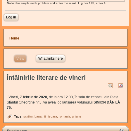
Solve this simple math problem and enter the result. E.g. for 1+3, enter 4.
You are here
Home
View
(active tab)
What links here
Întâlnirile literare de vineri
Vineri, 7 februarie 2020,
de la ora 12.00, în sala de cenaclu din Piața
Sfântul Gheorghe nr.3, va avea loc lansarea volumului
SIMION DĂNILĂ
75.
Tags:
scriitor
banat
timisoara
romania
uniune