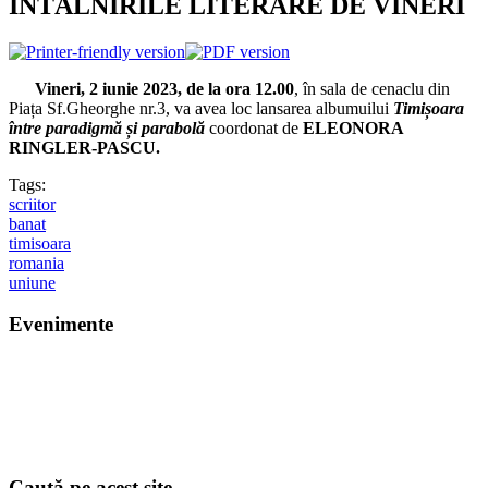
ÎNTÂLNIRILE LITERARE DE VINERI
Vineri, 2 iunie 2023, de la ora 12.00
, în sala de cenaclu din
Piața Sf.Gheorghe nr.3, va avea loc lansarea albumuilui
Timișoara
între paradigmă și parabolă
coordonat de
ELEONORA
RINGLER-PASCU.
Tags:
scriitor
banat
timisoara
romania
uniune
Evenimente
Caută pe acest site