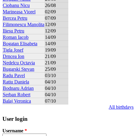
Ciobanu Nicu
26/08
Marineasa Viorel
02/09
Bercea Petru
07/09
Filimonescu Manolita
12/09
Iliesu Petru
12/09
Roman Iacob
14/09
Bogatan Elisabeta
14/09
Tigla Josef
19/09
Drncea Ion
21/09
Nedelcu Octavia
21/09
Bugarski Stevan
25/09
Radu Pavel
03/10
Ratiu Daniela
04/10
Bodnaru Adrian
04/10
Serban Robert
04/10
Balaj Veronica
07/10
All birthdays
User login
Username
*