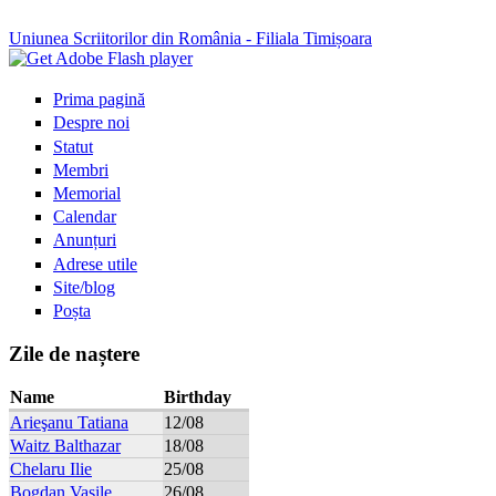
Uniunea Scriitorilor din România - Filiala Timișoara
Prima pagină
Despre noi
Statut
Membri
Memorial
Calendar
Anunțuri
Adrese utile
Site/blog
Poșta
Zile de naștere
Name
Birthday
Arieşanu Tatiana
12/08
Waitz Balthazar
18/08
Chelaru Ilie
25/08
Bogdan Vasile
26/08