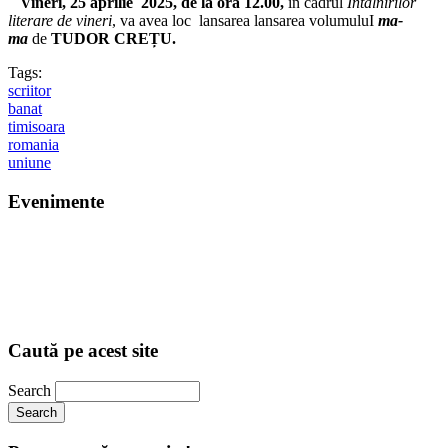
Vineri, 25 aprilie 2025, de la ora 12.00,
în cadrul
Întâlnirilor
literare de vineri
, va avea loc lansarea lansarea volumuluI
ma-
ma
de
TUDOR CREȚU.
Tags:
scriitor
banat
timisoara
romania
uniune
Evenimente
Caută pe acest site
Search