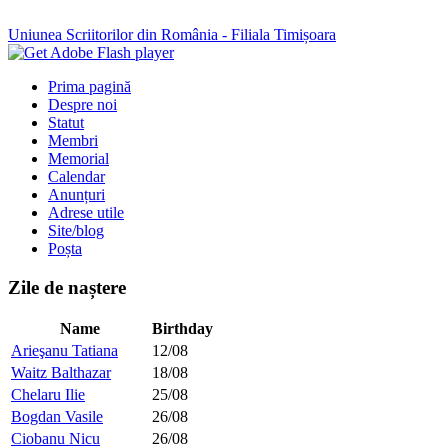
Uniunea Scriitorilor din România - Filiala Timișoara
Prima pagină
Despre noi
Statut
Membri
Memorial
Calendar
Anunțuri
Adrese utile
Site/blog
Poșta
Zile de naștere
Name
Birthday
Arieşanu Tatiana
12/08
Waitz Balthazar
18/08
Chelaru Ilie
25/08
Bogdan Vasile
26/08
Ciobanu Nicu
26/08