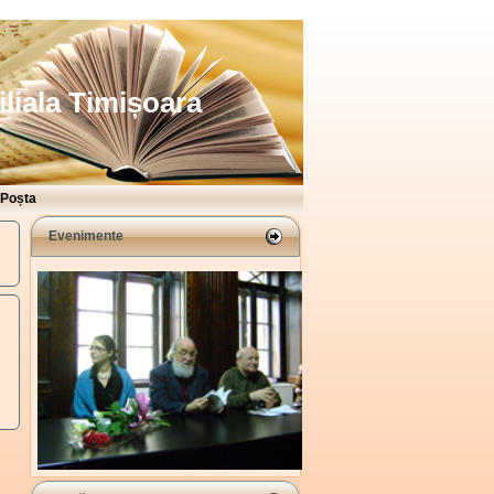
iliala Timișoara
Poșta
Evenimente