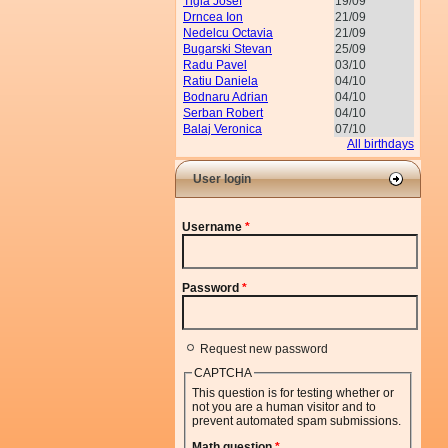
Tigla Josef
19/09
Drncea Ion
21/09
Nedelcu Octavia
21/09
Bugarski Stevan
25/09
Radu Pavel
03/10
Ratiu Daniela
04/10
Bodnaru Adrian
04/10
Serban Robert
04/10
Balaj Veronica
07/10
All birthdays
User login
Username
*
Password
*
Request new password
CAPTCHA
This question is for testing whether or
not you are a human visitor and to
prevent automated spam submissions.
Math question
*