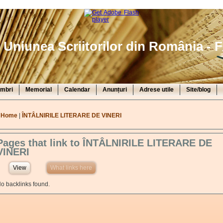
Uniunea Scriitorilor din România - F
mbri
Memorial
Calendar
Anunțuri
Adrese utile
Site/blog
You are here
Home
|
ÎNTÂLNIRILE LITERARE DE VINERI
Pages that link to ÎNTÂLNIRILE LITERARE DE
VINERI
View
What links here
(active tab)
o backlinks found.