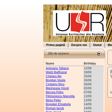
Prima pagină
Despre noi
Statut
Me
Zile de naștere
Name
Birthday
Arieşanu Tatiana
12/08
Waitz Balthazar
18/08
Chelaru Ilie
25/08
Bogdan Vasile
26/08
Ciobanu Nicu
26/08
Marineasa Viorel
02/09
Bercea Petru
07/09
N
Filimonescu Manolita
12/09
Iliesu Petru
12/09
Bogatan Elisabeta
14/09
Roman Iacob
14/09