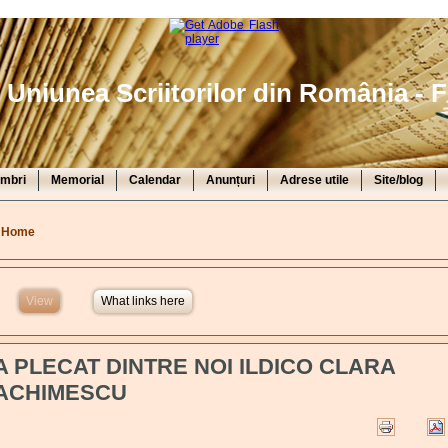
Uniunea Scriitorilor din România - F
mbri
Memorial
Calendar
Anunțuri
Adrese utile
Site/blog
You are here
Home
View
(active tab)
What links here
A PLECAT DINTRE NOI ILDICO CLARA
ACHIMESCU