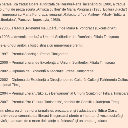
n paralel, ca traducătoare autorizată de literatură-artă, începând cu 1980, a tradus
olumul de proză scurtă „Amiaza cu flori” de Maria Pongracz (1985, Editura „Facla”)
i, împreună cu Maria Pongracz, romanul „Rătăcitorul” de Majtényi Mihály (Editura
Libertatea”, Pancevo, Iugoslavia, 1986).
n 2005, a tradus „Prietenul meu, pârâul” de Maria P. Pongracz (Excelsior Art).
n 1998, a devenit membră a Uniunii Scriitorilor din România, Filiala Timișoara.
e-a lungul anilor, a fost distinsă cu numeroase premii:
 1997 – Premiul Asociației Presei Timișorene
 2000 – Premiul Literar de Excelență al Uniunii Scriitorilor, Filiala Timișoara
 2002 – Diploma de Excelență a Asociației Presei Timișorene
 2002 – Diploma de Excelență a Direcției pentru Cultură, Culte și Patrimoniu Cultur
ațional Timiș
 2004 – Premiul Literar „Nikolaus Berwanger” al Uniunii Scriitorilor, Filiala Timișoar
 2007 – Premiul “Pro Cultura Timisensis”, conferit de Consiliul Județean Timiș.
rin plecarea dintre noi a jurnalistei, prozatoarei și traducătoarei
Ildico Clara
Achimescu
, comunitatea literară timișoreană pierde o importantă voce socială și
ivică, o autoare de o mare delicatețe sufletească și un om drag tuturor.