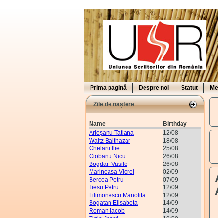
Prima pagină
Despre noi
Statut
Me
Zile de naștere
Name
Birthday
Arieşanu Tatiana
12/08
Waitz Balthazar
18/08
Chelaru Ilie
25/08
Ciobanu Nicu
26/08
Bogdan Vasile
26/08
Marineasa Viorel
02/09
Bercea Petru
07/09
Iliesu Petru
12/09
Filimonescu Manolita
12/09
Bogatan Elisabeta
14/09
Roman Iacob
14/09