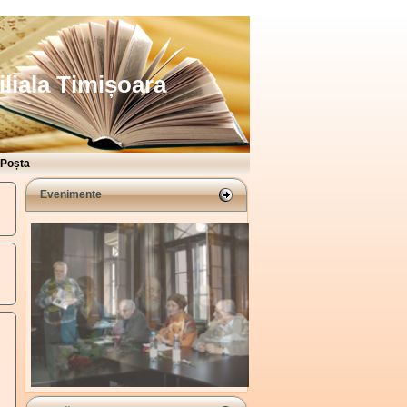
iliala Timișoara
Poșta
Evenimente