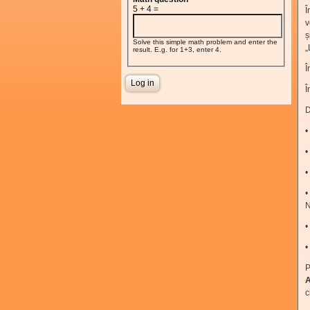
5 + 4 =
Î
v
ș
Solve this simple math problem and enter the
„
result. E.g. for 1+3, enter 4.
Î
Î
D
•
•
•
•
N
•
•
P
c