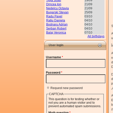
Tigla Josef
19/09
Drncea Ion
21/09
Nedelcu Octavia
21/09
Bugarski Stevan
25/09
Radu Pavel
03/10
Ratiu Daniela
04/10
Bodnaru Adrian
04/10
S
Serban Robert
04/10
Balaj Veronica
07/10
A
All birthdays
u
User login
Î
A
Username
*
r
d
D
Password
*
D
d
p
Request new password
„
CAPTCHA
A
This question is for testing whether or
E
not you are a human visitor and to
b
prevent automated spam submissions.
z
Math question
*