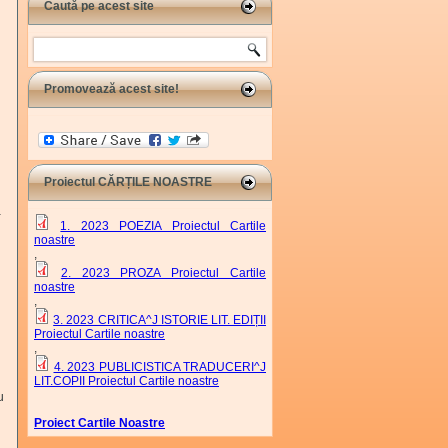
Caută pe acest site
Search
Promovează acest site!
Proiectul CĂRȚILE NOASTRE
a
1. 2023 POEZIA Proiectul Cartile
noastre
,
2. 2023 PROZA Proiectul Cartile
noastre
,
3. 2023 CRITICA^J ISTORIE LIT. EDIȚII
Proiectul Cartile noastre
,
4. 2023 PUBLICISTICA TRADUCERI^J
LIT.COPII Proiectul Cartile noastre
u
Proiect Cartile Noastre