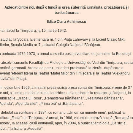
Aplecat dintre noi, după o lungă și grea suferință jurnalista, prozatoarea și
traducătoarea
Ildico Clara Achimescu
-a născut la Timișoara, la 15 martie 1942.
 studiat la Școala Elementară nr. 4 din Piața Lahovary și la Liceul Clasic Mixt,
lterior, Școala Media nr. 7, actualul Colegiu Național Bănățean.
n perioada 1972-1973, a urmat cursurile postuniversitare de jurnalism la București.
 absolvit cursurile Facultății de Filologie a Universității de Vest din Timișoara, secți
omână-germană. Vreme de patru luni a fost profesoară la Nerău, după care a
evenit referent literar la Teatrul "Matei Milo" din Timișoara și la Teatrul "Alexandru
avila" din Pitești.
in octombrie 1969, a intrat în presa scrisă presa scrisă din Timișoara: vreme de 37
e ani, a lucrat, pe diferite trepte ierarhice, de la redactor, la redactor-șef adjunct, la
ublicațiile „Drapelul Roșu”, „Renașterea bănățeană”, „Realitatea bănățeană”,
Agenda”, „Agenda zilei”, „Prima oră” și „Bănățeanul”.
 debutat ca scriitoare în 1984, cu romanul „Un om cu numele meu”, publicat la
ditura „Facla” din Timișoara. A urmat, în 1986, volumul de proză scurtă „Romanță c
usola”, la aceeași casă editorială, apoi, în 2004, a publicat antologia „Ca sticla,
idul...” la Editura „Augusta”.