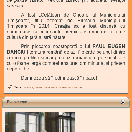
de pânză
(1995),
Remora
(1996) și
Pădurenii, Mirajul
câmpiei
.
A fost
„Cetățean de Onoare al Municipiului
Timișoara”, titlu acordat de Primăria Municipiului
Timișoara în 2014. Creația sa a fost distinsă cu
numeroase și importante premii ale unor instituții de
cultură din țară și străinătate.
Prin plecarea neașteptată a lui
PAUL EUGEN
BANCIU
literatura română de azi îl pierde pe unul dintre
cei mai prolifici și mai profunzi romancieri, personalitate
cu o foarte largă comprehensiune, om minunat și prieten
nepereche.
Dumnezeu să îl odihnească în pace!
Tags:
scriitor
banat
timisoara
romania
uniune
Evenimente