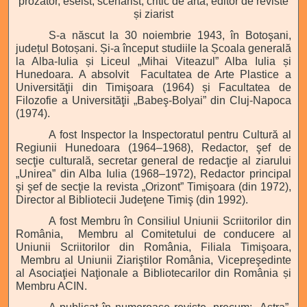
prozator, eseist, scenarist, critic de artă, editor de reviste
și ziarist
S-a născut la
30 noiembrie 1943, în Botoşani,
județul Botoșani. Și-a început studiile la Școala generală
la Alba-Iulia și Liceul „Mihai Viteazul” Alba Iulia și
Hunedoara. A absolvit Facultatea de Arte Plastice a
Universităţii din Timişoara (1964) și Facultatea de
Filozofie a Universităţii „Babeş-Bolyai” din Cluj-Napoca
(1974).
A fost
Inspector la Inspectoratul pentru Cultură al
Regiunii Hunedoara (1964–1968), Redactor, şef de
secţie culturală, secretar general de redacţie al ziarului
„Unirea” din Alba Iulia (1968–1972), Redactor principal
şi şef de secţie la revista „Orizont” Timişoara (din 1972),
Director al Bibliotecii Judeţene Timiş (din 1992).
A fost Membru în Consiliul Uniunii Scriitorilor din
România, Membru al Comitetului de conducere al
Uniunii Scriitorilor din România, Filiala Timişoara,
Membru al Uniunii Ziariştilor România, Vicepreşedinte
al Asociaţiei Naţionale a Bibliotecarilor din România și
Membru ACIN.