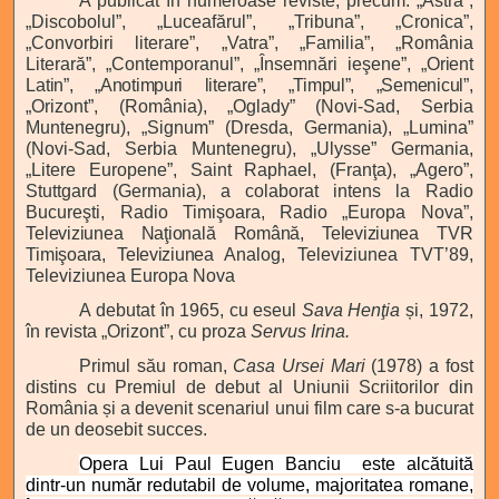
A publicat în numeroase reviste, precum:
„Astra”,
„Discobolul”, „Luceafărul”, „Tribuna”, „Cronica”,
„Convorbiri literare”, „Vatra”, „Familia”, „România
Literară”, „Contemporanul”, „Însemnări ieşene”, „
Orient
Latin”, „Anotimpuri literare”, „Timpul”, „Semenicul”,
„Orizont”, (România), „Oglady” (Novi-Sad, Serbia
Muntenegru), „Signum” (Dresda, Germania), „Lumina”
(Novi-Sad, Serbia Muntenegru), „Ulysse” Germania,
„Litere Europene”, Saint Raphael, (Franţa), „Agero”,
Stuttgard (Germania), a colaborat intens la Radio
Bucureşti, Radio Timişoara, Radio „Europa Nova”,
Televiziunea Naţională Română, Televiziunea TVR
Timişoara, Televiziunea
Analog, Televiziunea TVT’89,
Televiziunea Europa Nova
A debutat în 1965, cu eseul
Sava Henţia
și, 1972,
în revista „Orizont”, cu proza
Servus
Irina.
Primul său roman,
Casa Ursei Mari
(1978) a fost
distins cu Premiul de debut al Uniunii Scriitorilor din
România și a devenit scenariul unui film care s-a bucurat
de un deosebit succes.
Opera Lui Paul Eugen Banciu este alcătuită
dintr-un număr redutabil de volume, majoritatea romane,