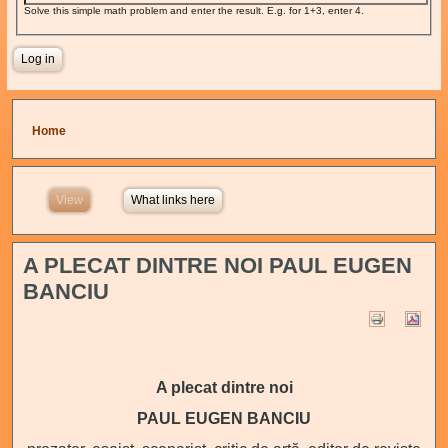
Solve this simple math problem and enter the result. E.g. for 1+3, enter 4.
You are here
Home
View
(active tab)
What links here
A PLECAT DINTRE NOI PAUL EUGEN
BANCIU
A plecat dintre noi
PAUL EUGEN BANCIU