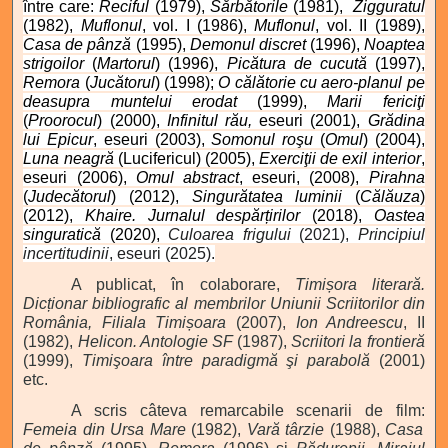
între care:
Reciful
(1979),
Sărbătorile
(1981),
Zigguratul
(1982),
Muflonul
, vol. I (1986),
Muflonul
, vol. II (1989),
Casa de pânză
(1995),
Demonul discret
(1996),
Noaptea
strigoilor
(
Martorul
) (1996),
Picătura de cucută
(1997),
Remora
(
Jucătorul
) (1998);
O călătorie cu aero-planul pe
deasupra muntelui
erodat
(1999),
Marii fericiţi
(
Proorocul
) (2000),
Infinitul rău,
eseuri (2001),
Grădina
lui Epicur
, eseuri (2003),
Somonul roşu
(
Omul
) (2004),
Luna neagră
(Lucifericul) (2005),
Exerciţii de exil interior
,
eseuri (2006),
Omul abstract
, eseuri, (2008),
Pirahna
(
Judecătorul
) (2012),
Singurătatea luminii
(
Călăuza
)
(2012),
Khaire. Jurnalul despărțirilor
(2018),
Oastea
singuratică
(2020),
Culoarea frigului
(2021),
Principiul
incertitudinii
, eseuri (2025).
A publicat, în colaborare,
Timișora literară.
Dicționar bibliografic al membrilor Uniunii Scriitorilor din
România, Filiala Timișoara
(2007),
Ion Andreescu
, II
(1982),
Helicon. Antologie SF
(1987),
Scriitori la frontieră
(1999),
Timişoara între paradigmă şi parabolă
(2001)
etc.
A scris câteva remarcabile scenarii de film:
Femeia din Ursa Mare
(1982),
Vară târzie
(1988),
Casa