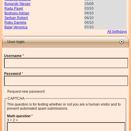
Bugarski Stevan
25/09
Radu Pavel
03/10
Bodnaru Adrian
04/10
Serban Robert
04/10
Ratiu Daniela
04/10
Balaj Veronica
07/10
All birthdays
User login
Username
*
Password
*
Request new password
CAPTCHA
This question is for testing whether or not you are a human visitor and to
prevent automated spam submissions.
Math question
*
3 + 2 =