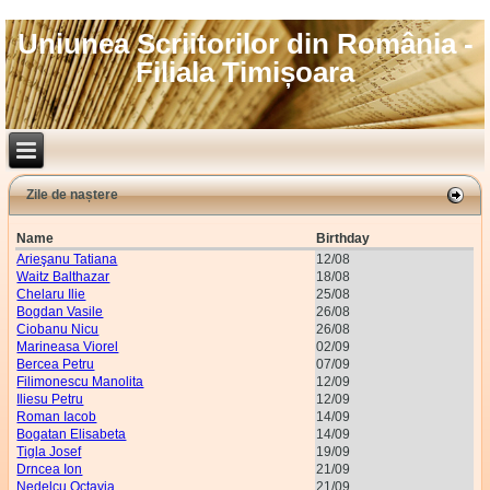
Uniunea Scriitorilor din România -
Filiala Timișoara
Zile de naștere
Name
Birthday
Arieşanu Tatiana
12/08
Waitz Balthazar
18/08
Chelaru Ilie
25/08
Bogdan Vasile
26/08
Ciobanu Nicu
26/08
Marineasa Viorel
02/09
Bercea Petru
07/09
Filimonescu Manolita
12/09
Iliesu Petru
12/09
Roman Iacob
14/09
Bogatan Elisabeta
14/09
Tigla Josef
19/09
Drncea Ion
21/09
Nedelcu Octavia
21/09