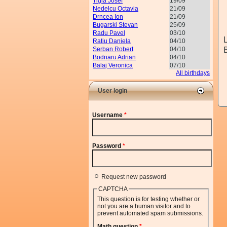
Tigla Josef
19/09
Nedelcu Octavia
21/09
Drncea Ion
21/09
Bugarski Stevan
25/09
Radu Pavel
03/10
L
Ratiu Daniela
04/10
Serban Robert
04/10
Bodnaru Adrian
04/10
Balaj Veronica
07/10
All birthdays
User login
Username
*
Password
*
Request new password
CAPTCHA
This question is for testing whether or
not you are a human visitor and to
prevent automated spam submissions.
Math question
*