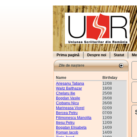
Prima pagină
Despre noi
Statut
Me
Zile de naștere
Name
Birthday
Arieşanu Tatiana
12/08
Waitz Balthazar
18/08
Chelaru Ilie
25/08
Bogdan Vasile
26/08
Ciobanu Nicu
26/08
Marineasa Viorel
02/09
Bercea Petru
07/09
Filimonescu Manolita
12/09
Iliesu Petru
12/09
Bogatan Elisabeta
14/09
Roman Iacob
14/09