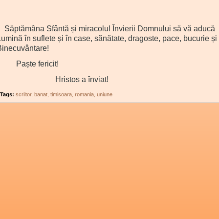
Săptămâna Sfântă și miracolul Învierii Domnului să vă aducă
umină în suflete și în case, sănătate, dragoste, pace, bucurie și
Binecuvântare!
Paște fericit!
Hristos a înviat!
Tags:
scriitor
banat
timisoara
romania
uniune