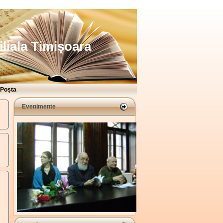
iliala Timișoara
Poșta
Evenimente