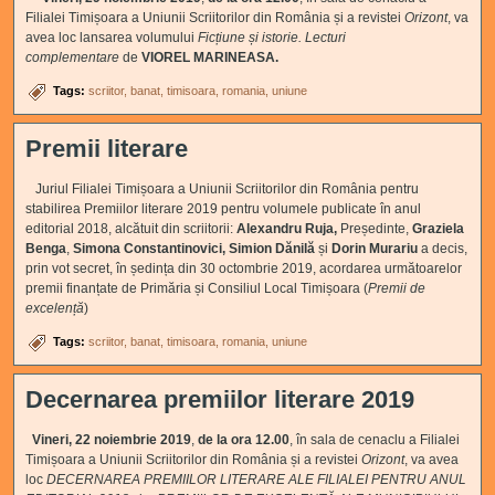
Filialei Timișoara a Uniunii Scriitorilor din România și a revistei
Orizont
, va
avea loc lansarea volumului
Ficțiune și istorie.
Lecturi
complementare
de
VIOREL MARINEASA.
Tags:
scriitor
banat
timisoara
romania
uniune
Premii literare
Juriul Filialei Timișoara a Uniunii Scriitorilor din România pentru
stabilirea Premiilor literare 2019 pentru volumele publicate în anul
editorial 2018, alcătuit din scriitorii:
Alexandru Ruja,
Președinte,
Graziela
Benga
,
Simona Constantinovici, Simion Dănilă
și
Dorin Murariu
a decis,
prin vot secret, în ședința din 30 octombrie 2019, acordarea următoarelor
premii finanțate de Primăria și Consiliul Local Timișoara (
Premii de
excelență
)
Tags:
scriitor
banat
timisoara
romania
uniune
Decernarea premiilor literare 2019
Vineri, 22 noiembrie 2019
,
de la ora 12.00
, în sala de cenaclu a Filialei
Timișoara a Uniunii Scriitorilor din România și a revistei
Orizont
, va avea
loc
DECERNAREA PREMIILOR LITERARE
ALE FILIALEI PENTRU ANUL