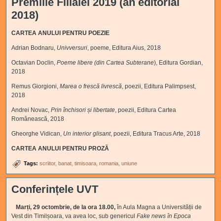
Premiile Filialei 2019 (an editorial
2018)
CARTEA ANULUI PENTRU POEZIE
Adrian Bodnaru,
Univversuri
, poeme, Editura Aius, 2018
Octavian Doclin,
Poeme libere (din Cartea Subterane
), Editura Gordian,
2018
Remus Giorgioni,
Marea o frescă livrescă
, poezii, Editura Palimpsest,
2018
Andrei Novac,
Prin închisori și libertate
, poezii, Editura Cartea
Românească, 2018
Gheorghe Vidican,
Un interior glisant
, poezii, Editura Tracus Arte, 2018
CARTEA ANULUI PENTRU PROZĂ
Tags:
scriitor
banat
timisoara
romania
uniune
Conferințele UVT
Marți, 29 octombrie, de la ora 18.00,
în Aula Magna a Universității de
Vest din Timilșoara, va avea loc, sub genericul
Fake news în Epoca