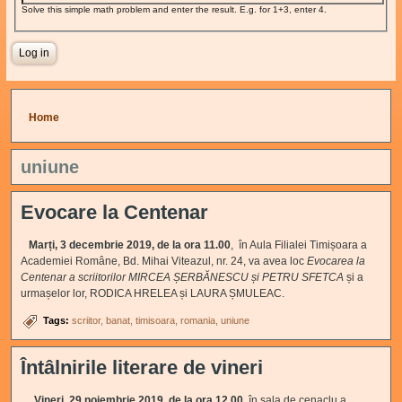
Solve this simple math problem and enter the result. E.g. for 1+3, enter 4.
You are here
Home
uniune
Evocare la Centenar
Marți, 3 decembrie 2019, de la ora 11.00
, în Aula Filialei Timișoara a
Academiei Române, Bd. Mihai Viteazul, nr. 24, va avea loc
Evocarea la
Centenar a scriitorilor
MIRCEA ȘERBĂNESCU
și
PETRU SFETCA
și a
urmașelor lor, RODICA HRELEA și LAURA ȘMULEAC.
Tags:
scriitor
banat
timisoara
romania
uniune
Întâlnirile literare de vineri
Vineri, 29 noiembrie 2019
,
de la ora 12.00
, în sala de cenaclu a