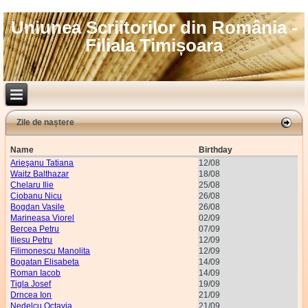
Uniunea Scriitorilor din România -
Filiala Timișoara
Zile de naștere
Name
Birthday
Arieşanu Tatiana
12/08
Waitz Balthazar
18/08
Chelaru Ilie
25/08
Ciobanu Nicu
26/08
Bogdan Vasile
26/08
Marineasa Viorel
02/09
Bercea Petru
07/09
Iliesu Petru
12/09
Filimonescu Manolita
12/09
Bogatan Elisabeta
14/09
Roman Iacob
14/09
Tigla Josef
19/09
Drncea Ion
21/09
Nedelcu Octavia
21/09