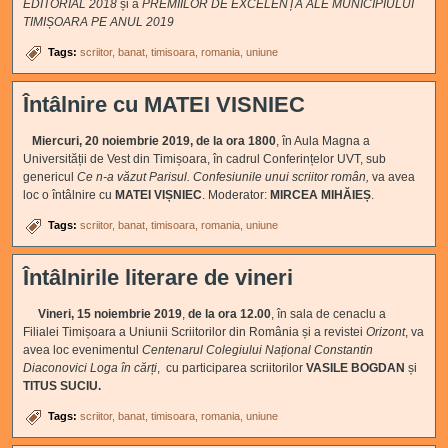
EDITORIAL 2018
și a
PREMIILOR DE EXCELENȚĂ ALE MUNICIPIULUI
TIMIȘOARA PE ANUL 2019
Tags:
scriitor
banat
timisoara
romania
uniune
Întâlnire cu MATEI VISNIEC
Miercuri, 20 noiembrie 2019, de la ora 1800
, în Aula Magna a
Universității de Vest din Timișoara, în cadrul Conferințelor UVT, sub
genericul
Ce n-a văzut Parisul. Confesiunile unui scriitor român,
va avea
loc o întâlnire cu
MATEI VIȘNIEC
. Moderator:
MIRCEA MIHĂIEȘ
.
Tags:
scriitor
banat
timisoara
romania
uniune
Întâlnirile literare de vineri
Vineri, 15 noiembrie 2019
,
de la ora 12.00
, în sala de cenaclu a
Filialei Timișoara a Uniunii Scriitorilor din România și a revistei
Orizont
, va
avea loc evenimentul
Centenarul Colegiului Național Constantin
Diaconovici Loga în cărți
, cu participarea scriitorilor
VASILE BOGDAN
și
TITUS SUCIU.
Tags:
scriitor
banat
timisoara
romania
uniune