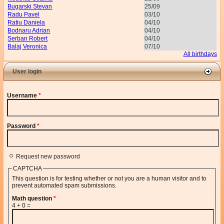
Bugarski Stevan
25/09
Radu Pavel
03/10
Ratiu Daniela
04/10
Bodnaru Adrian
04/10
Serban Robert
04/10
Balaj Veronica
07/10
All birthdays
User login
Username
*
Password
*
Request new password
CAPTCHA
This question is for testing whether or not you are a human visitor and to
prevent automated spam submissions.
Math question
*
4 + 0 =