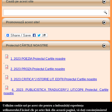
Caută pe acest site
Search
Promovează acest site!
Proiectul CĂRȚILE NOASTRE
1. 2023 POEZIA Proiectul Cartile noastre
,
2. 2023 PROZA Proiectul Cartile noastre
,
3. 2023 CRITICA^J ISTORIE LIT. EDIȚII Proiectul Cartile noastre
,
4. 2023 PUBLICISTICA TRADUCERI^J LIT.COPII Proiectul Cartile
noastre
Proiect Cartile Noastre
Utilizăm cookie-uri pe acest site pentru a îmbunătăți experiența
utilizatorului
.Făcând clic pe orice link din această pagină, vă dați consimțământul