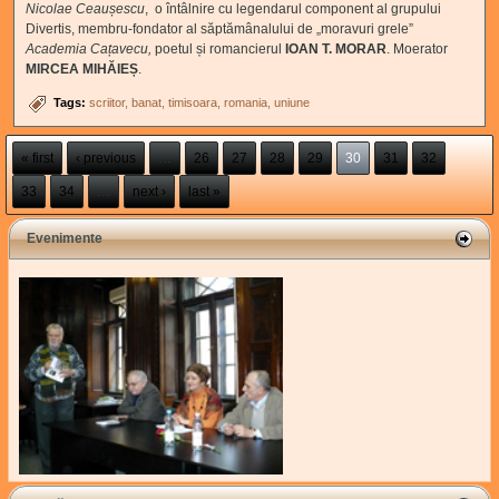
Nicolae Ceaușescu
, o întâlnire cu legendarul component al grupului
Divertis, membru-fondator al săptămânalului de „moravuri grele”
Academia Cațavecu,
poetul și romancierul
IOAN T. MORAR
. Moerator
MIRCEA MIHĂIEȘ
.
Tags:
scriitor
banat
timisoara
romania
uniune
Pages
« first
‹ previous
…
26
27
28
29
30
31
32
33
34
…
next ›
last »
Evenimente