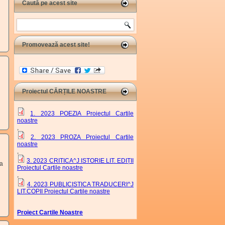
Caută pe acest site
Search
Promovează acest site!
Proiectul CĂRȚILE NOASTRE
1. 2023 POEZIA Proiectul Cartile
noastre
,
2. 2023 PROZA Proiectul Cartile
noastre
,
3. 2023 CRITICA^J ISTORIE LIT. EDIȚII
ra
Proiectul Cartile noastre
,
4. 2023 PUBLICISTICA TRADUCERI^J
LIT.COPII Proiectul Cartile noastre
Proiect Cartile Noastre