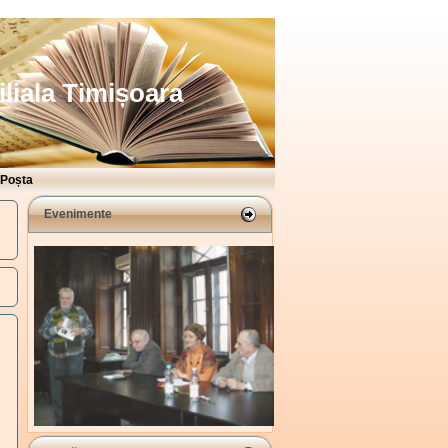
iliala Timișoara
Poșta
Evenimente