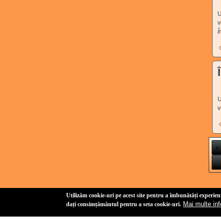
U
v
Î
U
v
Pa
« 
Utilizăm cookie-uri pe acest site pentru a îmbunătăți experienț
Mai multe inf
dați consimțământul pentru a seta cookie-uri.