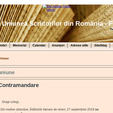
Uniunea Scriitorilor din România - F
mbri
Memorial
Calendar
Anunțuri
Adrese utile
Site/blog
You are here
Home
uniune
Contramandare
ragi colegi,
in motive obiective,
Întâlnirile literare de vineri
, 27 septembrie 2019
se