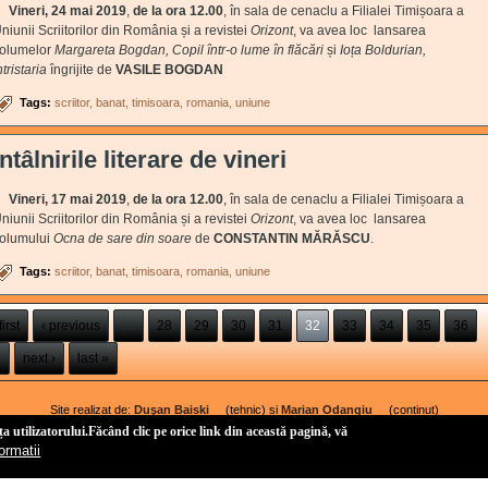
Vineri, 24 mai 2019
,
de la ora 12.00
, în sala de cenaclu a Filialei Timișoara a
niunii Scriitorilor din România și a revistei
Orizont
, va avea loc lansarea
olumelor
Margareta Bogdan, Copil într-o lume în flăcări
și
Ioța Boldurian,
ntristaria
îngrijite de
VASILE BOGDAN
Tags:
scriitor
banat
timisoara
romania
uniune
Întâlnirile literare de vineri
Vineri, 17 mai 2019
,
de la ora 12.00
, în sala de cenaclu a Filialei Timișoara a
niunii Scriitorilor din România și a revistei
Orizont
, va avea loc lansarea
olumului
Ocna de sare din soare
de
CONSTANTIN MĂRĂSCU
.
Tags:
scriitor
banat
timisoara
romania
uniune
ges
first
‹ previous
…
28
29
30
31
32
33
34
35
36
…
next ›
last »
Site realizat de:
Duşan Baiski
(link is external)
(tehnic) și
Marian Odangiu
(link is external)
(conținut)
Copyright 2011-2021 Uniunea Scriitorilor din România, Filiala Timișoara.
a utilizatorului
.Făcând clic pe orice link din această pagină, vă
ormatii
Politică de confidențialitate
-
Politică privind fișierele cookies
4Us Consulting
(link is external)