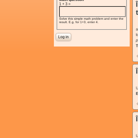
1 + 3 =
Solve this simple math problem and enter the
result. E.g. for 1+3, enter 4.
V
a
t
p
V
U
U