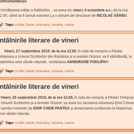
ontramandează
.
rmătoarea ediție a
Întâlnirilor...
va avea loc
vineri, 4 octombrie a.c.,
de la ora
2.00, când va fi lansat volumul
La o vânare de dinozauri
de
NICOLAE SÂRBU
.
Tags:
scriitor
banat
timisoara
romania
uniune
Întâlnirile literare de vineri
Vineri, 27 septembrie 2019
,
de la ora 12.00
, în sala de cenaclu a Filialei
imișoara a Uniunii Scriitorilor din România și a revistei
Orizont
, va fi sărbătorită, la
mplinirea unei vârste rotunde, scriitoarea
ANNEMARIE PODLIPNY
.
Tags:
scriitor
banat
timisoara
romania
uniune
Întâlnirile literare de vineri
ineri, 20 septembrie 2019, de la ora 12.00,
în sala de cenaclu a Filialei Timișoa
 Uniunii Scriitorilor și a revistei
Orizont
, va avea loc lansarea volumului
Emil Cioran
i spiritul romantic
de
IOSIF CHEIE PANTEA
și aniversarea scriitorului la împlinirea
nei vârste rotunde.
Tags:
scriitor
banat
timisoara
romania
uniune