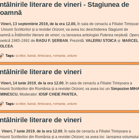
Întâlnirile literare de vineri - Stagiunea de
toamnă
ineri, 13 septembrie 2019, de la ora 12.00,
în sala de cenaclu a Filialei Timișoa
 Uniunii Scriitorilor și a revistei
Orizont
, va avea loc deschiderea Stagiunii de
oamnă a
Întâlnirilor literare de vineri
, cu lansarea antologiei
Puterea neștiută. Oper
oetică 1985-1991
de
RADU F. ȘERBAN
. Prezintă:
VALERIU STOICA
și
MARCEL
TOLCEA
.
Tags:
scriitor
banat
timisoara
romania
uniune
Întâlnirile literare de vineri
ineri, 14 iunie 2019
,
de la ora 12.00
, în sala de cenaclu a Filialei Timișoara a
niunii Scriitorilor din România și a revistei
Orizont
, va avea loc un
Simpozion MIHA
EMINESCU.
Moderator:
IOSIF CHEIE PANTEA.
Tags:
scriitor
banat
timisoara
romania
uniune
Întâlnirile literare de vineri
Vineri, 7 iunie 2019
,
de la ora 12.00
, în sala de cenaclu a Filialei Timișoara a
niunii Scriitorilor din România și a revistei
Orizont
, va avea loc lansarea volumului