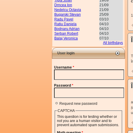
Tigla Josef
19/09
c
Drncea Ion
21/09
Nedelcu Octavia
21/09
U
Bugarski Stevan
25/09
1
Radu Pavel
03/10
Ratiu Daniela
04/10
Bodnaru Adrian
04/10
Serban Robert
04/10
Balaj Veronica
07/10
All birthdays
User login
T
î
Username
*
Password
*
V
a
Request new password
ș
CAPTCHA
u
This question is for testing whether or
not you are a human visitor and to
prevent automated spam submissions.
Math question
*