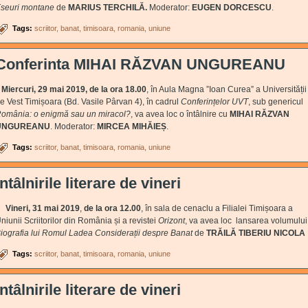
seuri montane
de
MARIUS TERCHILĂ.
Moderator:
EUGEN DORCESCU
.
Tags:
scriitor
banat
timisoara
romania
uniune
Conferinta MIHAI RĂZVAN UNGUREANU
Miercuri, 29 mai 2019, de la ora 18.00
, în Aula Magna ”Ioan Curea” a Universității
e Vest Timișoara (Bd. Vasile Pârvan 4), în cadrul
Conferințelor UVT
, sub genericul
omânia: o enigmă sau un miracol?
, va avea loc o întâlnire cu
MIHAI RĂZVAN
UNGUREANU
. Moderator:
MIRCEA MIHĂIEȘ
.
Tags:
scriitor
banat
timisoara
romania
uniune
Întâlnirile literare de vineri
Vineri, 31 mai 2019
,
de la ora 12.00
, în sala de cenaclu a Filialei Timișoara a
niunii Scriitorilor din România și a revistei
Orizont
, va avea loc lansarea volumului
iografia lui Romul Ladea Considerații despre Banat
de
TRĂILĂ TIBERIU NICOLA
Tags:
scriitor
banat
timisoara
romania
uniune
Întâlnirile literare de vineri