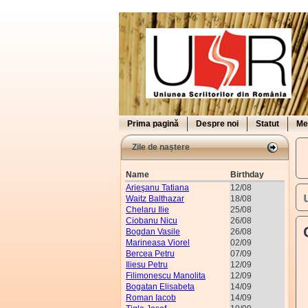
Prima pagină
Despre noi
Statut
Me
Zile de naștere
Name
Birthday
Arieşanu Tatiana
12/08
Waitz Balthazar
18/08
Chelaru Ilie
25/08
Ciobanu Nicu
26/08
Bogdan Vasile
26/08
Marineasa Viorel
02/09
Bercea Petru
07/09
Iliesu Petru
12/09
Filimonescu Manolita
12/09
D
Bogatan Elisabeta
14/09
Roman Iacob
14/09
D