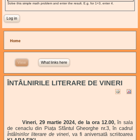
Solve this simple math problem and enter the result. E.g. for 1+3, enter 4.
You are here
Home
View
(active tab)
What links here
ÎNTÂLNIRILE LITERARE DE VINERI
Vineri, 29 martie 2024, de la ora 12.00,
în sala
de cenaclu din Piața Sfântul Gheorghe nr.3, în cadrul
Întâlnirilor literare de vineri
, va fi aniversată scriitoarea