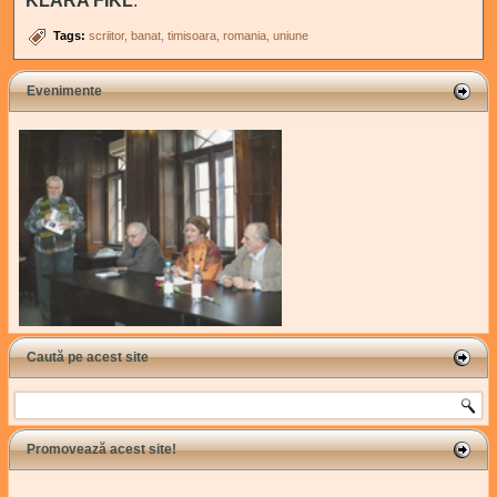
KLARA FIKL
.
Tags:
scriitor
banat
timisoara
romania
uniune
Evenimente
Caută pe acest site
Search
Promovează acest site!