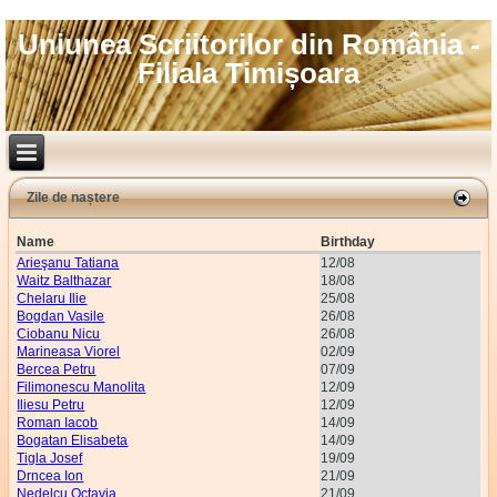
Uniunea Scriitorilor din România -
Filiala Timișoara
Zile de naștere
Name
Birthday
Arieşanu Tatiana
12/08
Waitz Balthazar
18/08
Chelaru Ilie
25/08
Bogdan Vasile
26/08
Ciobanu Nicu
26/08
Marineasa Viorel
02/09
Bercea Petru
07/09
Filimonescu Manolita
12/09
Iliesu Petru
12/09
Roman Iacob
14/09
Bogatan Elisabeta
14/09
Tigla Josef
19/09
Drncea Ion
21/09
Nedelcu Octavia
21/09