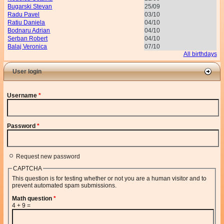
Bugarski Stevan
25/09
Radu Pavel
03/10
Ratiu Daniela
04/10
Bodnaru Adrian
04/10
Serban Robert
04/10
Balaj Veronica
07/10
All birthdays
User login
Username
*
Password
*
Request new password
CAPTCHA
This question is for testing whether or not you are a human visitor and to
prevent automated spam submissions.
Math question
*
4 + 9 =